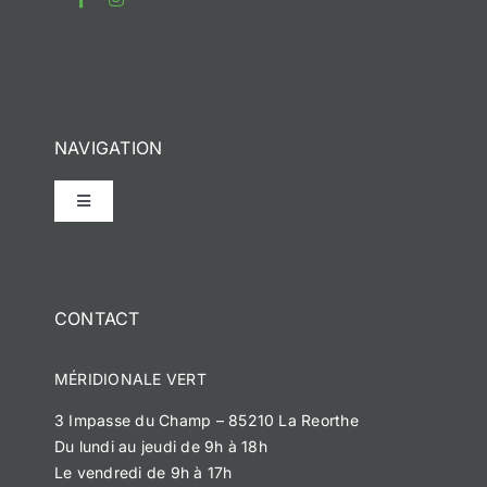
NAVIGATION
Toggle
Navigation
Accueil
CONTACT
Notre histoire
MÉRIDIONALE VERT
Méridionale Vert
3 Impasse du Champ – 85210 La Reorthe
Du lundi au jeudi de 9h à 18h
Méridionale Services
Le vendredi de 9h à 17h