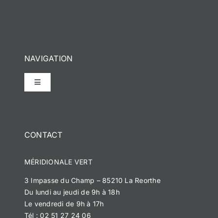
NAVIGATION
Toggle
Navigation
Accueil
CONTACT
Notre histoire
MÉRIDIONALE VERT
Méridionale Vert
3 Impasse du Champ – 85210 La Reorthe
Du lundi au jeudi de 9h à 18h
Méridionale Services
Le vendredi de 9h à 17h
Tél : 02 51 27 24 06