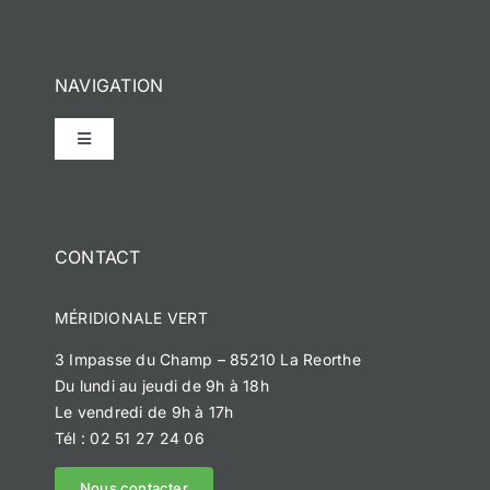
NAVIGATION
Toggle
Navigation
Accueil
CONTACT
Notre histoire
MÉRIDIONALE VERT
Méridionale Vert
3 Impasse du Champ – 85210 La Reorthe
Du lundi au jeudi de 9h à 18h
Méridionale Services
Le vendredi de 9h à 17h
Tél : 02 51 27 24 06
Méridionale Environnement
Nous contacter