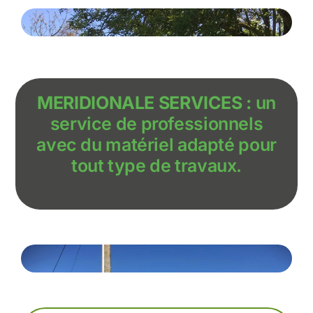
MERIDIONALE SERVICES :
un
service de professionnels
avec du matériel adapté pour
tout type de travaux.