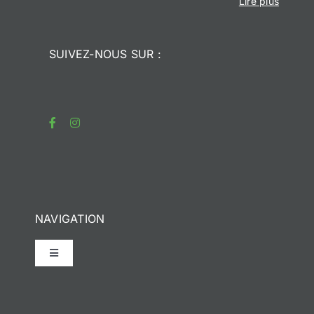
Lire plus
SUIVEZ-NOUS SUR :
NAVIGATION
Toggle
Navigation
Accueil