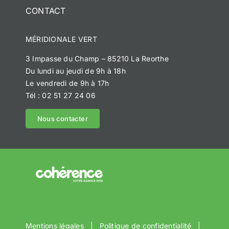
CONTACT
Notre histoire
MÉRIDIONALE VERT
Méridionale Vert
3 Impasse du Champ – 85210 La Reorthe
Du lundi au jeudi de 9h à 18h
Méridionale Services
Le vendredi de 9h à 17h
Tél : 02 51 27 24 06
Méridionale Environnement
Nous contacter
Réalisations
Devis personnalisé
Mentions légales
|
Politique de confidentialité
|