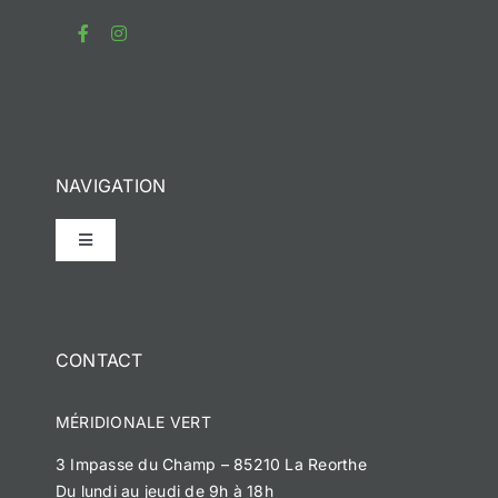
NAVIGATION
Toggle
Navigation
Accueil
CONTACT
Notre histoire
MÉRIDIONALE VERT
Méridionale Vert
3 Impasse du Champ – 85210 La Reorthe
Du lundi au jeudi de 9h à 18h