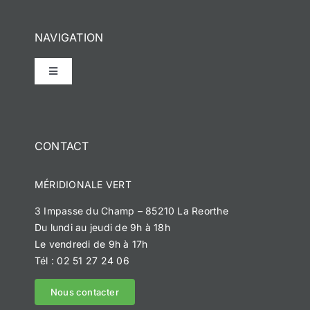
NAVIGATION
Toggle
Navigation
Accueil
CONTACT
Notre histoire
MÉRIDIONALE VERT
Méridionale Vert
3 Impasse du Champ – 85210 La Reorthe
Du lundi au jeudi de 9h à 18h
Méridionale Services
Le vendredi de 9h à 17h
Tél : 02 51 27 24 06
Méridionale Environnement
Nous contacter