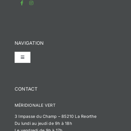
NAVIGATION
Toggle
Navigation
Accueil
CONTACT
Notre histoire
MÉRIDIONALE VERT
Méridionale Vert
3 Impasse du Champ – 85210 La Reorthe
Du lundi au jeudi de 9h à 18h
Méridionale Services
Le vendredi de 9h à 17h