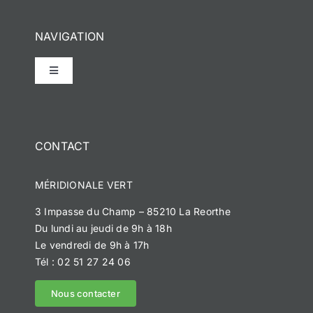
NAVIGATION
Toggle
Navigation
Accueil
CONTACT
Notre histoire
MÉRIDIONALE VERT
Méridionale Vert
3 Impasse du Champ – 85210 La Reorthe
Du lundi au jeudi de 9h à 18h
Méridionale Services
Le vendredi de 9h à 17h
Tél : 02 51 27 24 06
Méridionale Environnement
Nous contacter