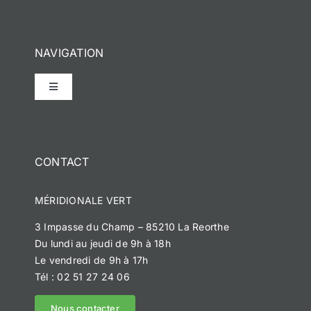
NAVIGATION
Toggle
Navigation
Accueil
CONTACT
Notre histoire
MÉRIDIONALE VERT
Méridionale Vert
3 Impasse du Champ – 85210 La Reorthe
Du lundi au jeudi de 9h à 18h
Méridionale Services
Le vendredi de 9h à 17h
Tél : 02 51 27 24 06
Méridionale Environnement
Nous contacter