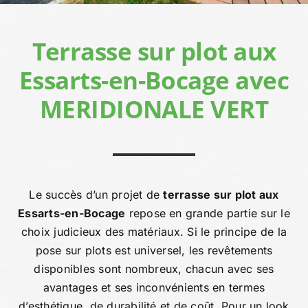
Devis person
Terrasse sur plot aux
Essarts-en-Bocage avec
MERIDIONALE VERT
Le succès d’un projet de
terrasse sur plot aux
Essarts-en-Bocage
repose en grande partie sur le
choix judicieux des matériaux. Si le principe de la
pose sur plots est universel, les revêtements
disponibles sont nombreux, chacun avec ses
avantages et ses inconvénients en termes
d’esthétique, de durabilité et de coût. Pour un look