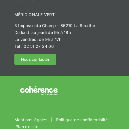
Notre histoire
MÉRIDIONALE VERT
Méridionale Vert
3 Impasse du Champ – 85210 La Reorthe
Du lundi au jeudi de 9h à 18h
Méridionale Services
Le vendredi de 9h à 17h
Tél : 02 51 27 24 06
Méridionale Environnement
Nous contacter
Réalisations
Devis personnalisé
Mentions légales
|
Politique de confidentialité
|
Plan de site