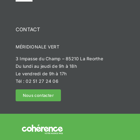
Navigation
Accueil
CONTACT
Notre histoire
MÉRIDIONALE VERT
Méridionale Vert
3 Impasse du Champ – 85210 La Reorthe
Du lundi au jeudi de 9h à 18h
Méridionale Services
Le vendredi de 9h à 17h
Tél : 02 51 27 24 06
Méridionale Environnement
Nous contacter
Réalisations
Devis personnalisé